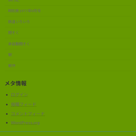
時刻表1977年9月号
鉄道いろいろ
閉そく
非自動閉そく
駅
駅弁
メタ情報
ログイン
投稿フィード
コメントフィード
WordPress.org