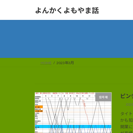
コ
ナ
よんかくよもやま話
ン
ビ
テ
ゲ
ン
ー
ツ
シ
へ
ョ
ス
ン
キ
に
ッ
移
HOME
2023年3月
プ
動
ピン
信号場
202
タイト
かも知
開業に