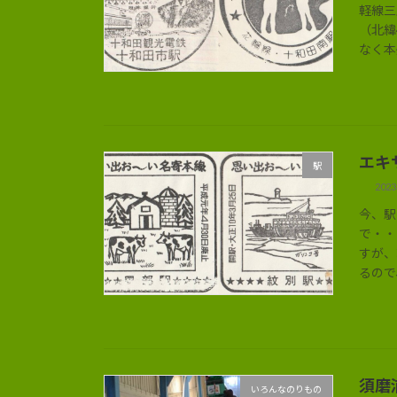
軽線三
（北緯
なく本
エキ
駅
202
今、駅
で・・
すが、
るので
須磨
いろんなのりもの