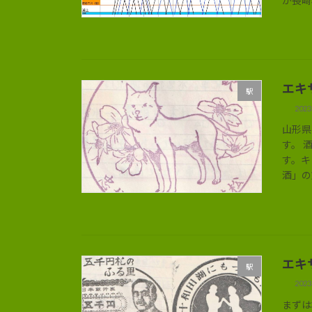
が長崎
エキ
駅
202
山形県
す。 
す。キ
酒」の
エキ
駅
202
まずは