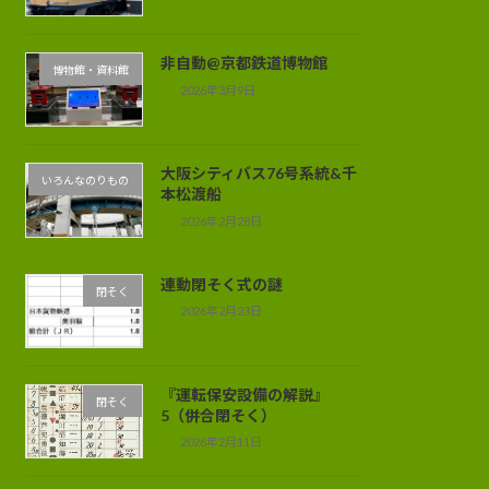
非自動@京都鉄道博物館
博物館・資料館
2026年3月9日
大阪シティバス76号系統&千
いろんなのりもの
本松渡船
2026年2月28日
連動閉そく式の謎
閉そく
2026年2月23日
『運転保安設備の解説』
閉そく
5（併合閉そく）
2026年2月11日