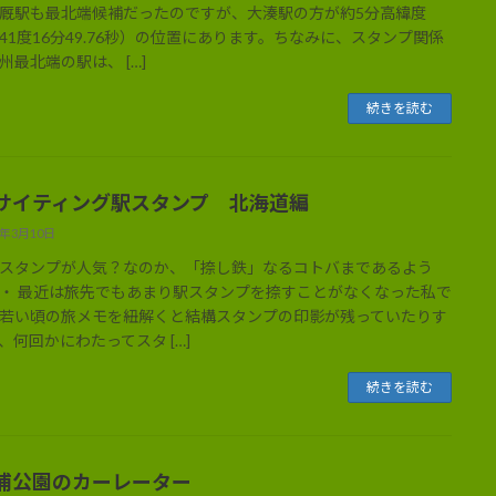
厩駅も最北端候補だったのですが、大湊駅の方が約5分高緯度
41度16分49.76秒）の位置にあります。ちなみに、スタンプ関係
州最北端の駅は、 […]
続きを読む
サイティング駅スタンプ 北海道編
3年3月10日
スタンプが人気？なのか、「捺し鉄」なるコトバまであるよう
・ 最近は旅先でもあまり駅スタンプを捺すことがなくなった私で
若い頃の旅メモを紐解くと結構スタンプの印影が残っていたりす
、何回かにわたってスタ […]
続きを読む
浦公園のカーレーター