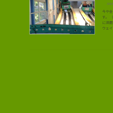
202
今や全
す。 
に須磨
ウェイ