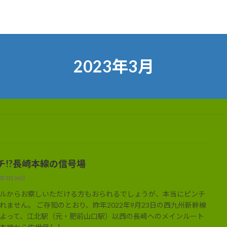
2023年3月
チ!?長崎本線の信号場
3年3月24日
ルからお察しいただける方もおられるでしょうが、本当にピンチ
れません。 ご存知のとおり、昨年2022年9月23日の西九州新幹線
よって、江北駅（元・肥前山口駅）以西の長崎へのメインルート