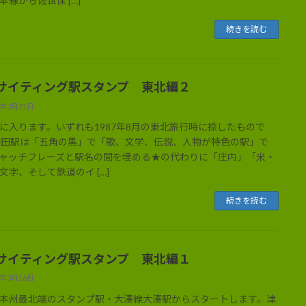
本線から佐世保 […]
続きを読む
サイティング駅スタンプ 東北編２
3年3月21日
に入ります。いずれも1987年8月の東北旅行時に捺したもので
酒田駅は「五角の黒」で「歌、文学、伝説、人物が特色の駅」で
ャッチフレーズと駅名の間を埋める★の代わりに「庄内」「米・
文字、そして鉄道のイ […]
続きを読む
サイティング駅スタンプ 東北編１
3年3月16日
本州最北端のスタンプ駅・大湊線大湊駅からスタートします。津