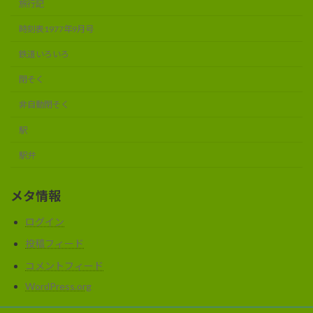
旅行記
時刻表1977年9月号
鉄道いろいろ
閉そく
非自動閉そく
駅
駅弁
メタ情報
ログイン
投稿フィード
コメントフィード
WordPress.org