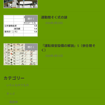
連動閉そく式の謎
閉そく
2026年2月23日
『運転保安設備の解説』5（併合閉そ
閉そく
く）
2026年2月11日
カテゴリー
いろんなのりもの
きっぷ
周遊券