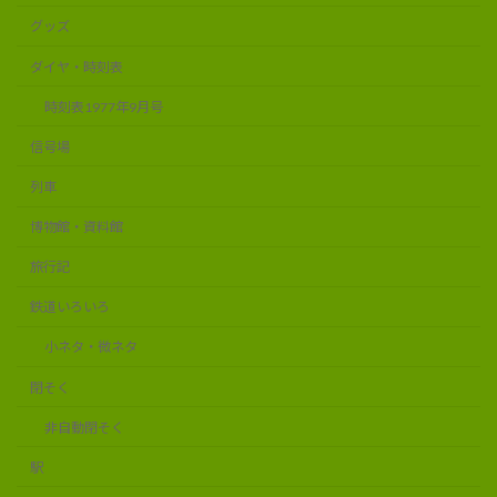
グッズ
ダイヤ・時刻表
時刻表1977年9月号
信号場
列車
博物館・資料館
旅行記
鉄道いろいろ
小ネタ・微ネタ
閉そく
非自動閉そく
駅