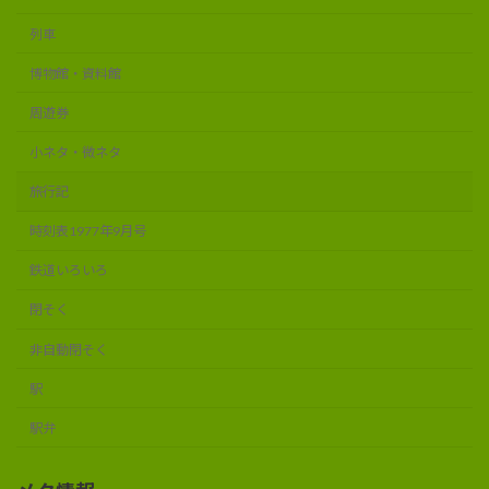
列車
博物館・資料館
周遊券
小ネタ・微ネタ
旅行記
時刻表1977年9月号
鉄道いろいろ
閉そく
非自動閉そく
駅
駅弁