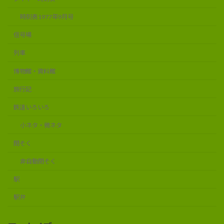
時刻表1977年9月号
信号場
列車
博物館・資料館
旅行記
鉄道いろいろ
小ネタ・微ネタ
閉そく
非自動閉そく
駅
駅弁