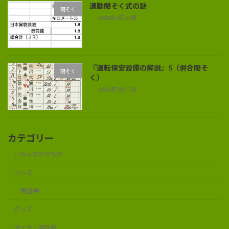
連動閉そく式の謎
閉そく
2026年2月23日
『運転保安設備の解説』5（併合閉そ
閉そく
く）
2026年2月11日
カテゴリー
いろんなのりもの
きっぷ
周遊券
グッズ
ダイヤ・時刻表