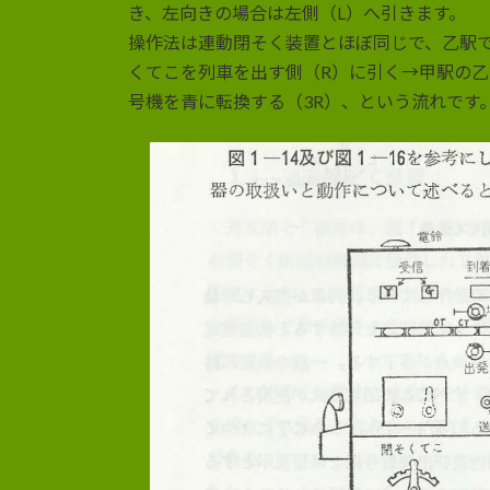
き、左向きの場合は左側（L）へ引きます。
操作法は連動閉そく装置とほぼ同じで、乙駅
くてこを列車を出す側（R）に引く→甲駅の乙
号機を青に転換する（3R）、という流れです