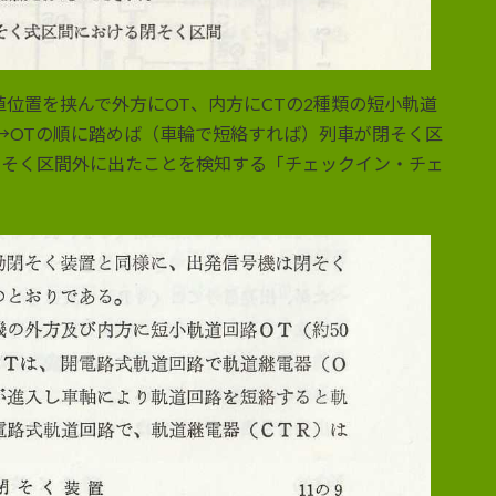
植位置を挟んで外方にOT、内方にCTの2種類の短小軌道
→OTの順に踏めば（車輪で短絡すれば）列車が閉そく区
閉そく区間外に出たことを検知する「チェックイン・チェ