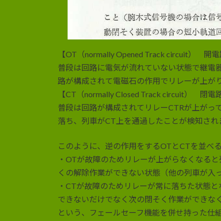
【OT（normally Opened Track circuit
普段は回路に電気が流れていない状態で継電器
路が構成されて電磁石の作用でリレーが上がり
【CT（normally Closed Track circuit
普段は回路が構成されてリレーCTRが上がっ
落ち、列車がCT上を通過したことが検知され
このように、逆の作用をするOTとCTを並べ
・OTが故障のためリレーが上がらなくなる
くの解除作業ができない状態（他の列車が入
・CTが故障のためリレーが常に落ちた状態
できないだけでなく次の閉そく作業ができな
という、フェールセーフ機能を併せ持った仕