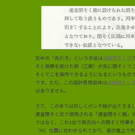
文中の「先引き」という手法は
連動閉そく式
そく依頼を受けた側（乙駅）が先に閉そくて
そくてこを操作できるようになるというもの
です。ただ、この設計思想自体は
通票閉そく
はありません。
さて、この本では珍しくポンチ絵が出てきま
連査閉そく式で使用される「連査閉そく器」
ではなく、これ1台で両方向への閉そく作業
（N）位置に合わせられており、表示盤上で