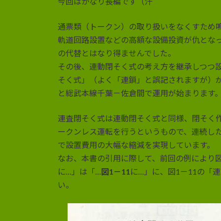
今回はかなり長編です（汗
:
通票類（トークン）の取り扱いをなくすため
軌道回路設置などの高額な設備投資が仇とな
の代替とはなり得ませんでした。
その後、連動閉そく式の考え方を継承しつつ
そく式」（よく「連鎖」と誤記されますが）が開
と総武本線千葉－佐倉間で運用が始まります
連査閉そく式は連動閉そく式と同様、閉そく
ークンレス運転を行うというもので、連続し
で設置費用の大幅な縮減を実現しています。
なお、本書の引用に際して、前回の例により
に…」は「…
図1－11
に…」に、図1－11の「
い。