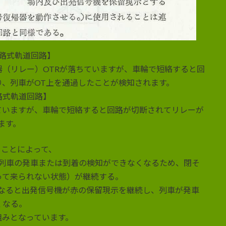
） 開電路式軌道回路】
（リレー）OTRが落ちていますが、車輪で短絡すると回
、列車がOT上を通過したことが検知されます。
） 閉電路式軌道回路】
ていますが、車輪で短絡すると回路が切断されてリレーが
ます。
ることによって、
と列車の発車または到着の検知ができなくなるため、閉そ
って来られない状態）が継続する。
となると出発信号機が赤の保留現示を継続し、列車が発車
くなる。
組みとなっています。