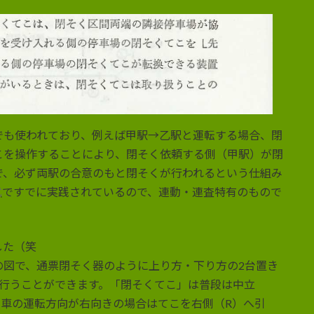
でも使われており、例えば甲駅→乙駅と運転する場合、閉
こを操作することにより、閉そく依頼する側（甲駅）が閉
で、必ず両駅の合意のもと閉そくが行われるという仕組み
式
ですでに実践されているので、連動・連査特有のもので
した（笑
の図で、通票閉そく器のように上り方・下り方の2台置き
を行うことができます。「閉そくてこ」は普段は中立
列車の運転方向が右向きの場合はてこを右側（R）へ引