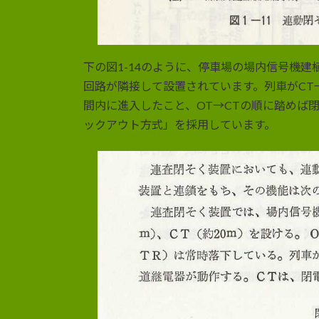
下の図1-14のように、停車場の場内信号機建
回路が隣接して設置されています。列車がCT
間内に進入したこと、OT→CTの順に踏めば
ックアウト方式」を採用しています。