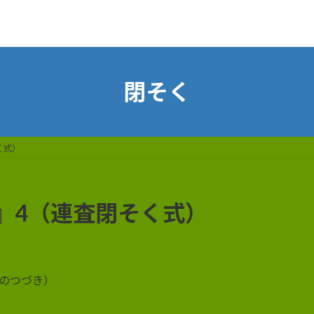
閉そく
く式）
』4（連査閉そく式）
く
のつづき）