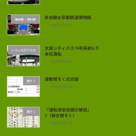
非自動@京都鉄道博物館
博物館・資料館
2026年3月9日
大阪シティバス76号系統&千
いろんなのりもの
本松渡船
2026年2月28日
連動閉そく式の謎
閉そく
2026年2月23日
『運転保安設備の解説』
閉そく
5（併合閉そく）
2026年2月11日