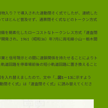
鳴物入り？で導入された連動閉そく式でしたが、連続した
ってほとんど普及せず、通票閉そく式などのトークン方式
設備を簡素化したローコストなトークンレス方式「連査閉
発され、1961（昭和36）年7月に両毛線小山－栃木間
。
作業と信号現示との間に連鎖関係を持たせることによりト
た軌道回路を停車場前後の短小軌道回路に置き換えること
図を入れ替えましたので、文中「…
図1－13
に示すよう
連動閉そく式」は「連査閉そく式」に読み替えてくださ