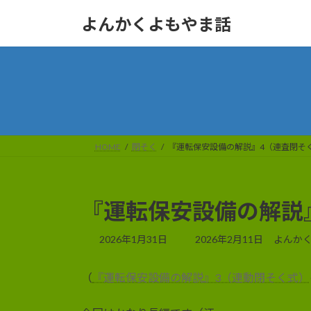
コ
ナ
よんかくよもやま話
ン
ビ
テ
ゲ
ン
ー
ツ
シ
へ
ョ
ス
ン
キ
に
ッ
移
HOME
閉そく
『運転保安設備の解説』4（連査閉そ
プ
動
『運転保安設備の解説
最
2026年1月31日
2026年2月11日
よんか
終
更
（
『運転保安設備の解説』3（連動閉そく式）
新
日
時