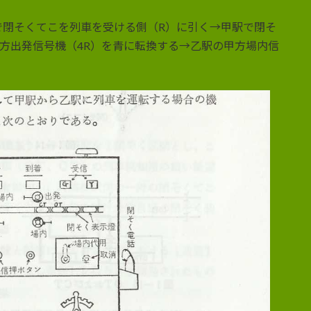
で閉そくてこを列車を受ける側（R）に引く→甲駅で閉そ
方出発信号機（4R）を青に転換する→乙駅の甲方場内信
。