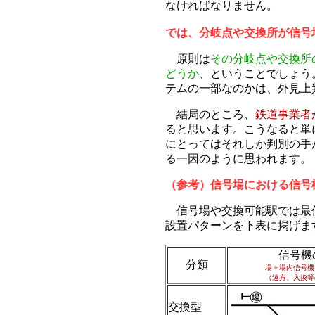
なければなりません。
では、分岐点や交換所が信号
原則は
その分岐点や交換所
どうか
、ということでしょう
テムの一部なのかは、外見上
結局のところ、
鉄道事業者
ると思います。こうなると単
にとってはそれしか判別の手
る一因のように思われます。
（参考）信号場における信号
信号場や交換可能駅では最低
設置パターンを下表に掲げま
信号機
分類
場＝場内信号機
（遠方、入換等
交換型