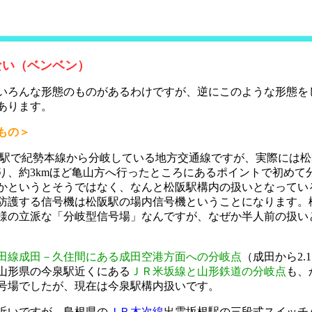
ない（ベンベン）
いろんな形態のものがあるわけですが、逆にこのような形態を
あります。
もの＞
阪駅で紀勢本線から分岐している地方交通線ですが、実際には
り、約3kmほど亀山方へ行ったところにあるポイントで初めて
かというとそうではなく、なんと松阪駅構内の扱いとなってい
防護する信号機は松阪駅の場内信号機ということになります。
様の立派な「分岐型信号場」なんですが、なぜか半人前の扱い
田線成田－久住間にある成田空港方面への分岐点
（成田から2.
山形県の今泉駅近くにある
ＪＲ米坂線と山形鉄道の分岐点
も、
号場でしたが、現在は今泉駅構内扱いです。
近いですが、島根県の
ＪＲ木次線
出雲坂根駅の三段式スイッチ