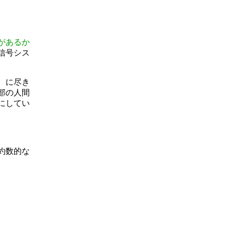
があるか
信号シス
、に尽き
部の人間
にしてい
約数的な