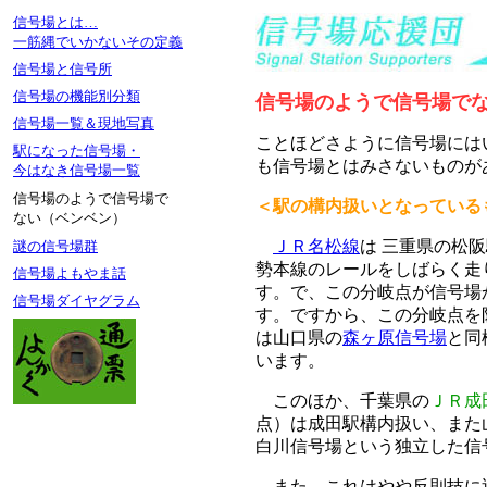
信号場とは…
一筋縄でいかないその定義
信号場と信号所
信号場の機能別分類
信号場のようで信号場で
信号場一覧＆現地写真
ことほどさように信号場には
駅になった信号場・
も信号場とはみさないものが
今はなき信号場一覧
信号場のようで信号場で
＜駅の構内扱いとなっている
ない（ベンベン）
ＪＲ名松線
は 三重県の松
謎の信号場群
勢本線のレールをしばらく走
信号場よもやま話
す。で、この分岐点が信号場
信号場ダイヤグラム
す。ですから、この分岐点を
は山口県の
森ヶ原信号場
と同
います。
このほか、千葉県の
ＪＲ成
点）は成田駅構内扱い、また
白川信号場という独立した信
また、これはやや反則技に