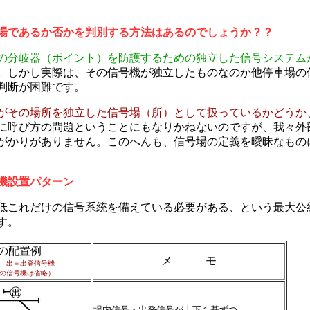
場であるか否かを判別する方法はあるのでしょうか？？
の分岐器（ポイント）を防護するための独立した信号システム
。しかし実際は、その信号機が独立したものなのか他停車場の
判断が困難です。
がその場所を独立した信号場（所）として扱っているかどうか
に呼び方の問題ということにもなりかねないのですが、我々外
がかりがありません。このへんも、信号場の定義を曖昧なもの
機設置パターン
これだけの信号系統を備えている必要がある、という最大公
す。
の配置例
メ モ
 出＝出発信号機
の信号機は省略）
場内信号・出発信号が上下１基ずつ