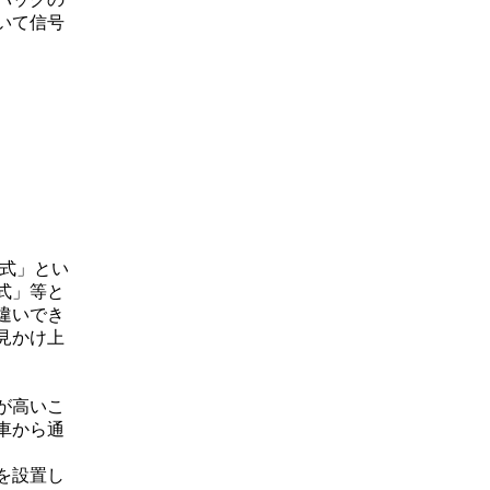
いて信号
票式」とい
式」等と
違いでき
見かけ上
が高いこ
車から通
を設置し