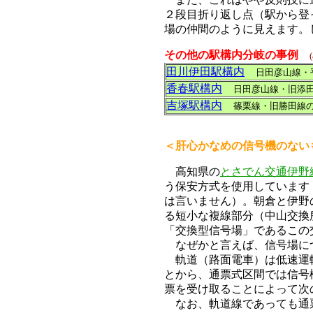
２段目折り返し点
（駅から登
場の仲間のように見えます。
その他の駅構内分岐の事例
田川伊田駅構内
日田彦山線・
香春駅構内
日田彦山線・旧添
吉塚駅構内
篠栗線・旧勝田線
＜肝心かなめの信号機のない
高知県の
とさでん交通伊野
う保安方式を使用しています
は言いません）。朝倉と伊野
る短小な複線部分（中山交換
「交換型信号場」であるこの
なぜかと言えば、信号場に
軌道（路面電車
）
は低速運
とから、通票式区間では信号
票を受け取ることによって次
なお、軌道線であっても通票