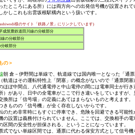
ったところにある所）には両方向への出発信号機が設置されて
しかしこれも出雲坂根駅構内という扱いです
。
(ashiwodi様のサイト「鉄路ノ景」にリンクしています)
平成筑豊鉄道田川線の分岐部分
田線の分岐部分
の分岐部分
もの＞
線
朝 倉－伊野間は単線で、軌道線では国内唯一となった「通
（軌道はその運転特性上「閉塞」の概念がないので「通票閉塞
のほぼ中間点、八代通電停と中山電停の間には電車同士が行き
所）があり、日中の全電車がここで行き違いをしていますが、
交換所は「信号場」の定義にあてはまらないものと考えます。
つきものの「信号機」が全く存在しないからです。
転のため非常時にもすぐに停車でき、危険を回避できる可能性
機の設置は義務付けられていません。ここでは、交換相手の電
の区間の安全性が担保される、ということになっています。
式でない単線区間では、通票に代わる保安方式として信号機