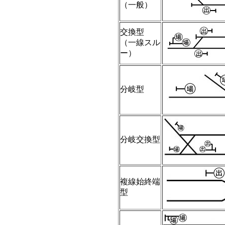
（一般）
交換型
（一線スル
ー）
分岐型
分岐交換型
複線始終端
型