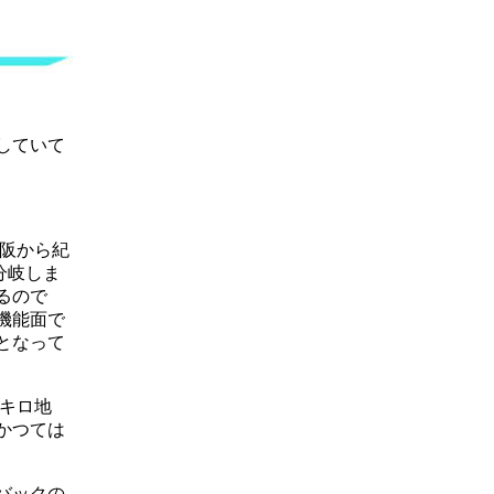
していて
松阪から紀
分岐しま
るので
機能面で
となって
1キロ地
かつては
バックの