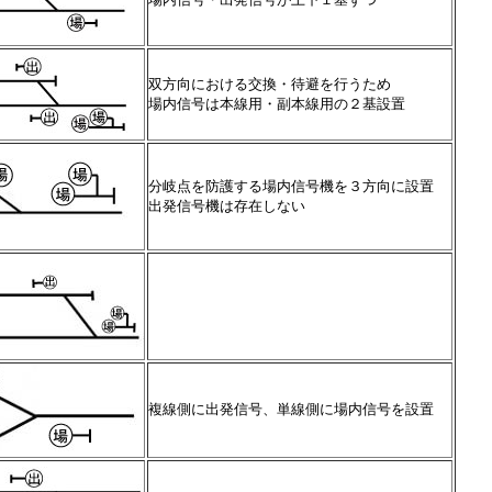
双方向における交換・待避を行うため
場内信号は本線用・副本線用の２基設置
分岐点を防護する場内信号機を３方向に設置
出発信号機は存在しない
複線側に出発信号、単線側に場内信号を設置