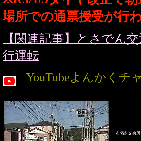
場所での通票授受が行
【関連記事】とさでん交
行運転
YouTubeよんかく
市場前交換所