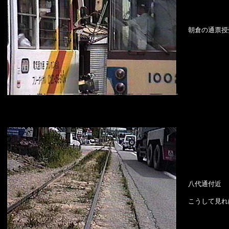
朝倉の通票授
八代通付近
こうして見れ