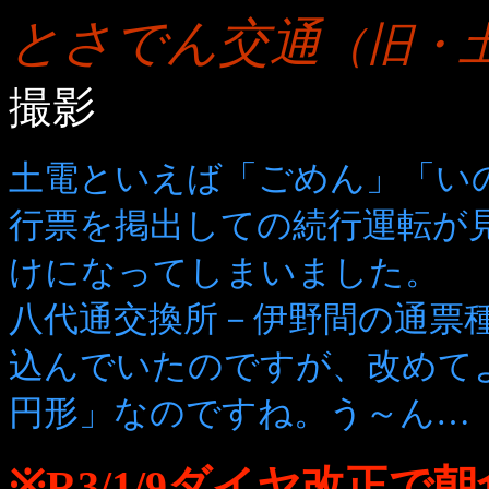
とさでん交通
（旧・
撮影
土電といえば「ごめん」「い
行票を掲出しての続行運転が
けになってしまいました。
八代通交換所－伊野間の通票
込んでいたのですが、改めて
円形」なのですね。う～ん…
※R3/1/9ダイヤ改正