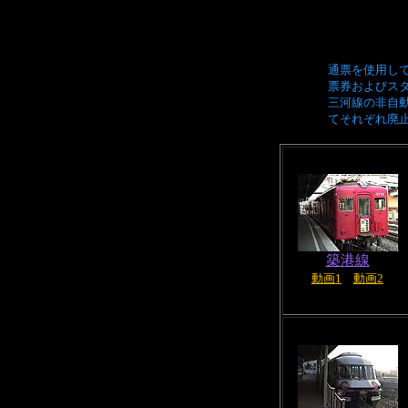
通票を使用し
票券およびスタ
三河線の非自動
てそれぞれ廃
築港線
動画1
動画2