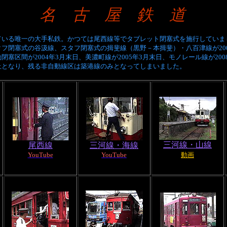
名 古 屋 鉄 道
ている唯一の大手私鉄。かつては尾西線等でタブレット閉塞式を施行していま
フ閉塞式の谷汲線、スタフ閉塞式の揖斐線（黒野－本揖斐）・八百津線が200
閉塞区間が2004年3月末日、美濃町線が2005年3月末日、
モノレール線が
20
止となり、残る非自動線区は築港線のみとなってしまいました。
三河線・山線
尾西線
三河線・海線
YouTube
YouTube
動画