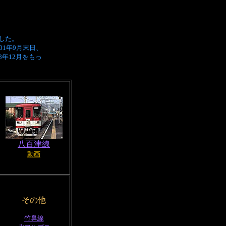
した。
1年9月末日、
08年12月をもっ
八百津線
動画
その他
竹鼻線