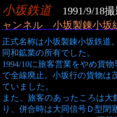
小坂鉄道
1991/9/18
ャンネル 小坂製錬小坂
正式名称は小坂製錬小坂鉄道
同和鉱業の所有でした。
1994/10に旅客営業をやめ貨物
で全線廃止。小坂行の貨物は
ていました。
また、旅客のあったころは大
り、併合時は大同信号Ｄ型閉