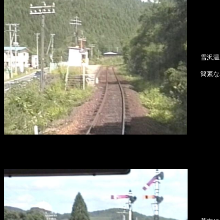
雪沢温
簡素な