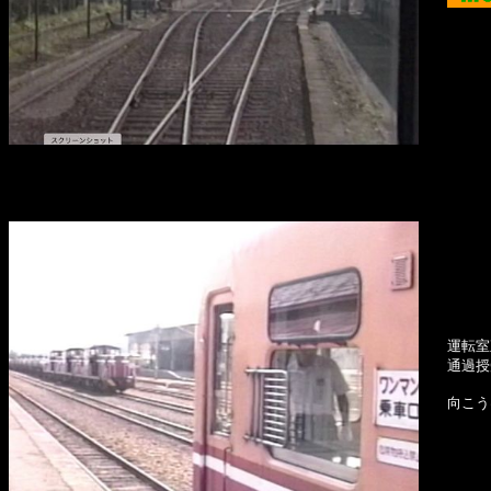
運転室
通過授
向こう