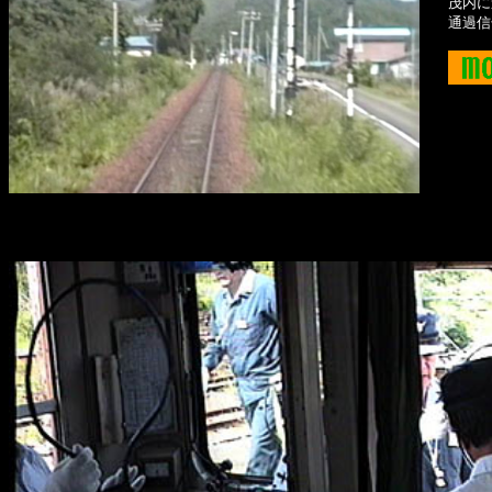
茂内に
通過信