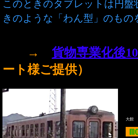
このときのタブレットは円盤
きのような「わん型」のもの
→
貨物専業化後1
ート様ご提供）
大館