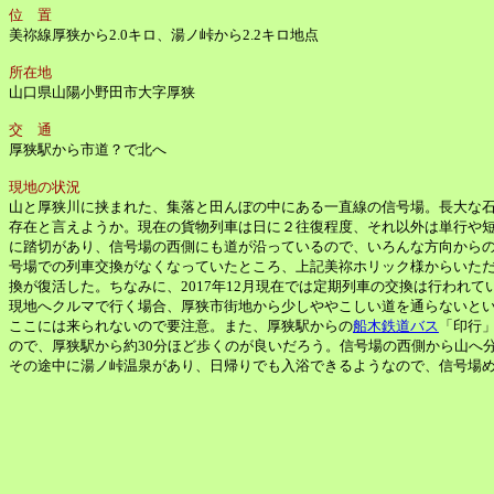
位 置
美祢線厚狭から2.0キロ、湯ノ峠から2.2キロ地点
所在地
山口県山陽小野田市大字厚狭
交 通
厚狭駅から市道？で北へ
現地の状況
山と厚狭川に挟まれた、集落と田んぼの中にある一直線の信号場。長大な
存在と言えようか。現在の貨物列車は日に２往復程度、それ以外は単行や
に踏切があり、信号場の西側にも道が沿っているので、いろんな方向から
号場での列車交換がなくなっていたところ、上記美祢ホリック様からいただ
換が復活した。ちなみに、2017年12月現在では定期列車の交換は行われて
現地へクルマで行く場合、厚狭市街地から少しややこしい道を通らないとい
ここには来られないので要注意。また、厚狭駅からの
船木鉄道バス
「印行
ので、厚狭駅から約30分ほど歩くのが良いだろう。信号場の西側から山へ
その途中に湯ノ峠温泉があり、日帰りでも入浴できるようなので、信号場