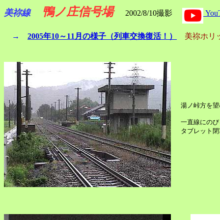
鴨ノ庄信号場
美祢線
2002/8/10撮影
Yo
→
2005年10～11月の様子（列車交換復活！）
美祢ホリ
湯ノ峠方を望
一直線にのび
タブレット閉