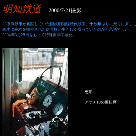
明知鉄道
2000/7/21撮影
20系気動車が奮闘していた国鉄明知線時代以来、十数年ぶりに乗りに来ま
阿木に腕木を撤去された信号柱が生々しく残っていたのが不思議でした。
2004年3月25日をもって特殊自動閉塞化。
恵那
アケチ10の運転席